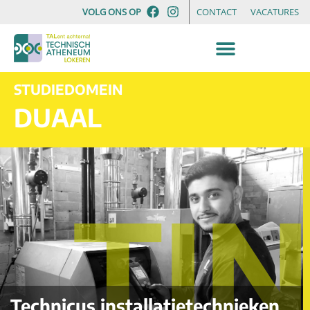
VOLG ONS OP
CONTACT
VACATURES
STUDIEDOMEIN
DUAAL
TIN
Technicus installatietechnieken