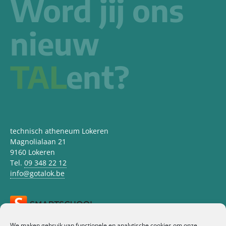
Word jij ons
nieuw
TAL
ent?
technisch atheneum Lokeren
Magnolialaan 21
9160 Lokeren
Tel.
09 348 22 12
info@gotalok.be
SCHOOLREGLEMENT
We maken gebruik van functionele en analytische cookies om onze