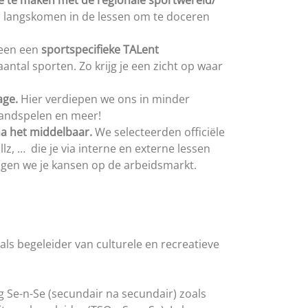
e te maken met de regionale sportwereld/
s langskomen in de lessen om te doceren
lleen een
sportspecifieke TALent
aantal sporten.
Zo krijg je een zicht op waar
age.
Hier verdiepen we ons in minder
trandspelen en meer!
na het middelbaar.
We selecteerden officiële
lz, … die je via interne en externe lessen
ogen we je kansen op de arbeidsmarkt.
als begeleider van culturele en recreatieve
g Se-n-Se (secundair na secundair) zoals