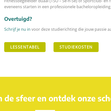
Fitnessbegeleider duaal (TSO – Se-n-Se) of Sportclub- en f
eveneens starten in een professionele bacheloropleiding
Overtuigd?
Schrijf je nu in
voor deze studierichting die jouw passie a
LESSENTABEL
STUDIEKOSTEN
n de sfeer en ontdek onze sch