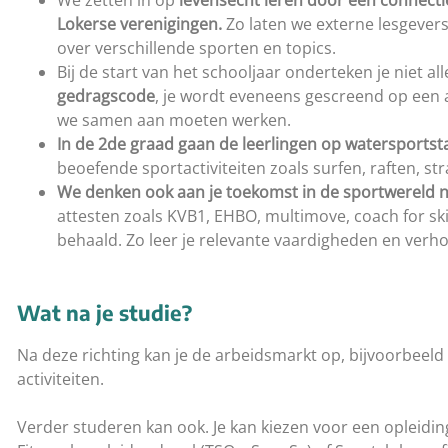
We zetten in op
levensecht leren door een connecti
Lokerse
verenigingen.
Zo laten we externe lesgever
over verschillende sporten en topics.
Bij de start van het schooljaar onderteken je niet a
gedragscode
, je wordt eveneens gescreend op een 
we samen aan moeten werken.
In de 2de graad gaan de leerlingen op watersportst
beoefende sportactiviteiten zoals surfen, raften, s
We denken ook aan je toekomst in de sportwereld 
attesten zoals KVB1, EHBO, multimove, coach for skil
behaald. Zo leer je relevante vaardigheden en verh
Wat na je studie?
Na deze richting kan je de arbeidsmarkt op, bijvoorbeeld 
activiteiten.
Verder studeren kan ook. Je kan kiezen voor een opleidin