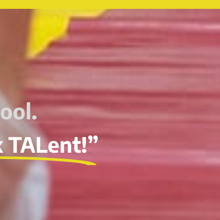
ool.
k TALent!”