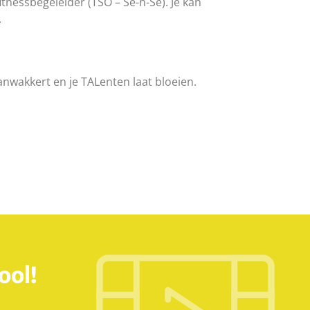
itnessbegeleider (TSO – Se-n-Se). Je kan
.
anwakkert en je TALenten laat bloeien.
ool!