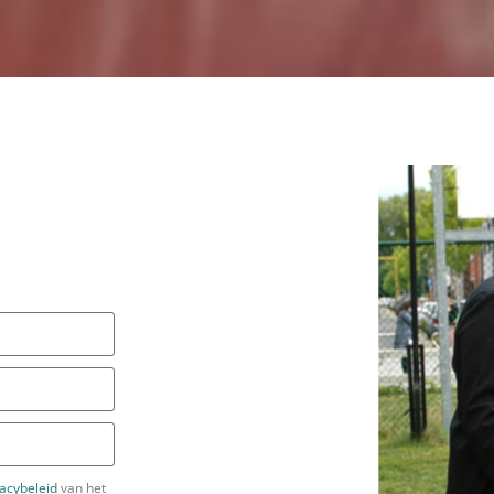
vacybeleid
van het