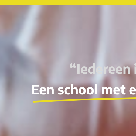
“Iedereen 
Een school met 