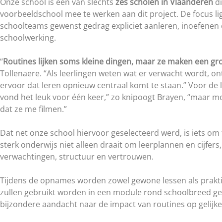
Onze school is één van slechts
zes scholen in Vlaanderen
di
voorbeeldschool mee te werken aan dit project. De focus li
schoolteams gewenst gedrag expliciet aanleren, inoefenen 
schoolwerking.
“
Routines lijken soms kleine dingen, maar ze maken een gro
Tollenaere. “Als leerlingen weten wat er verwacht wordt, ont
ervoor dat leren opnieuw centraal komt te staan.” Voor de l
vond het leuk voor één keer,” zo knipoogt Brayen, “maar m
dat ze me filmen.”
Dat net onze school hiervoor geselecteerd werd, is iets om t
sterk onderwijs niet alleen draait om leerplannen en cijfer
verwachtingen, structuur en vertrouwen.
Tijdens de opnames worden zowel gewone lessen als prakti
zullen gebruikt worden in een module rond schoolbreed ge
bijzondere aandacht naar de impact van routines op gelij