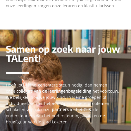
onze leerlingen zorgen onze leraren en klastitularissen.
Samen op zoek naar jouw
TALent!
Heeft jouw kind gerichtere steun nodig, dan nemen
onze
collega’s van de leerlingenbegeleiding
het voortouw.
We bekijken hoe we jouw kind, in kleine groepen of
individueel, verder helpen. Bij ernstigere problemen
schakelen wij ook onze
partners
in; het CLB, de
ondersteuners van het ondersteuningsteam en de
brugfiguur van de stad Lokeren.